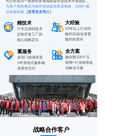
司已经成为一家拥有多地域联盟专业技术开发团队
，
为客户系统测试与操作培训提供舒适体验，1000+项
目实操经验...
[查看更多简介]
大经验
精技术
10年以上行业经
只专注源码技术
验80后创业者更
定制开发工厂的
懂您的需求
核心战略定位
全方案
重服务
融合数100个互
多部门协调享受
联网+行业精准提
VIP亲情式服务确
供解决方案
保更快交付
战略合作客户