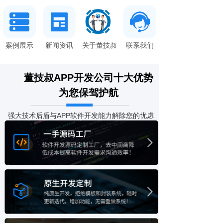
案例展示
新闻资讯
关于董技叔
联系我们
董技叔APP开发公司
十大优势
为您保驾护航
强大技术后盾与APP软件开发能力解除您的忧虑
一手源码工厂 知识产权保护
软件开发源码定制工厂，去中间商降
低成本提高软件开发需求沟通效率！APP定制
包办软件著作权申请，30天内保证拿到软著证
书，知识产权受保护！
原生开发定制 优越办公环境
纯原生开发，拒绝模板和封装系统，随
时更新迭代，增加功能，无需重做
2000平甲级写字楼办公，为您提供系