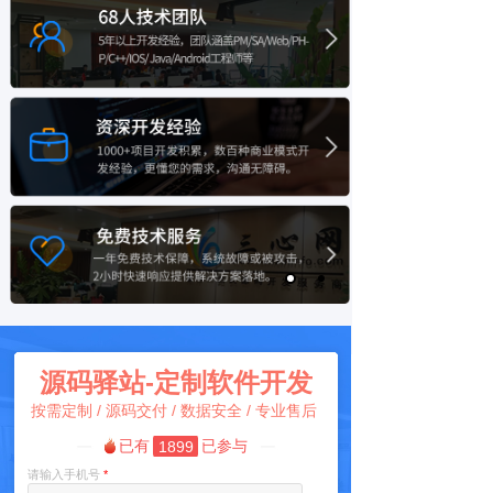
统测试和操作培训的舒适体验环境。系
68人技术团队 合同保障权益
统！
5年以上开发经验，团队涵盖
PM/SA/Web/PHP/C++/IOS/ 纯原生开
发，拒绝模板和封装系统，随时更新迭
代，增加功能，无需重做系统！
资深开发经验 项目交付更快
Java/Android工程师等
1000+项目开发积累，数百种商业模式
开发经验，更懂您的需求，沟通无障
碍。三心网导入严谨的项目管理系统，
确保项目准时交付，快速抢占市场商
机。
免费技术服务 开发费用透明
一年免费技术保障，系统故障或被攻击，2
小时快速响应提供解决方案落地。软件开发
费、维护费、第三方各种费用公开透明，不
花冤枉钱，不玩套路!
源码驿站-定制软件开发
按需定制 / 源码交付 / 数据安全 / 专业售后
已有
已参与
1899
请输入手机号
*