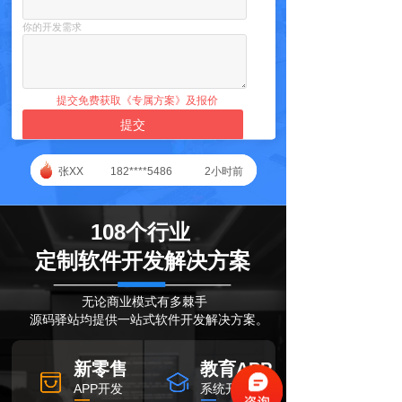
你的开发需求
提交免费获取《专属方案》及报价
提交
张XX 182****5486 2小时前
108个行业
定制软件开发解决方案
无论商业模式有多棘手
源码驿站均提供一站式软件开发解决方案。
新零售
教育APP
APP开发
系统开发