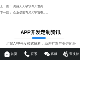
上一篇：
美丽天天秒软件开发商......
下一篇：
企业提前布局元宇宙电......
APP开发定制资讯
汇聚APP开发模式解析，助您打造产业链闭环
秒杀拼购系统开发实现方案详解
首页
联系
客服
董技叔
2026-08-07
秒杀拼购模式系统开发怎么实现源......
淘客系统源码开发：从技术架构到
商业落地的完整指南
2026-08-07
源码驿站这家软件软件开发公司里......
区块链平台开发费用全解析及避坑
指南