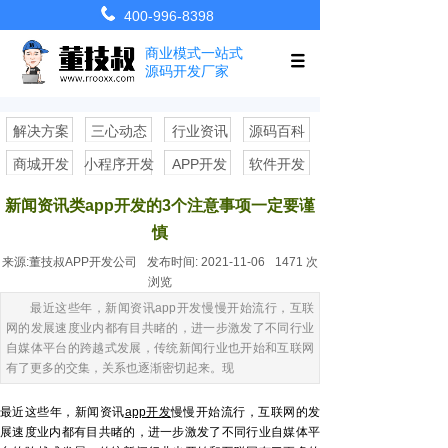
400-996-8398
商业模式一站式
源码开发厂家
解决方案
三心动态
行业资讯
源码百科
商城开发
小程序开发
APP开发
软件开发
新闻资讯类app开发的3个注意事项一定要谨
慎
来源:
董技叔APP开发公司
发布时间:
2021-11-06
1471
次
浏览
最近这些年，新闻资讯app开发​慢慢开始流行，互联
网的发展速度业内都有目共睹的，进一步激发了不同行业
自媒体平台的跨越式发展，传统新闻行业也开始和互联网
有了更多的交集，关系也逐渐密切起来。现
最近这些年，新闻资讯
app开发
慢慢开始流行，互联网的发
展速度业内都有目共睹的，进一步激发了不同行业自媒体平