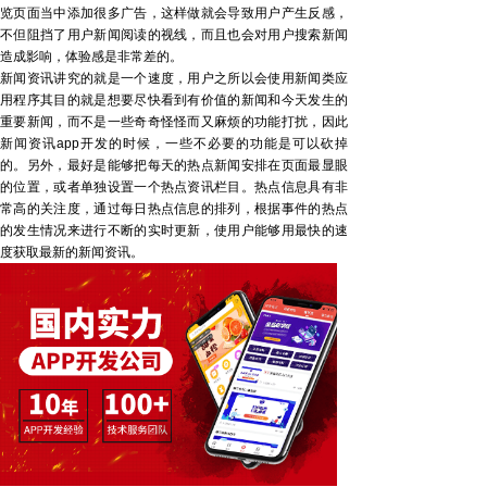
览页面当中添加很多广告，这样做就会导致用户产生反感，
不但阻挡了用户新闻阅读的视线，而且也会对用户搜索新闻
造成影响，体验感是非常差的。
新闻资讯讲究的就是一个速度，用户之所以会使用新闻类应
用程序其目的就是想要尽快看到有价值的新闻和今天发生的
重要新闻，而不是一些奇奇怪怪而又麻烦的功能打扰，因此
新闻资讯app开发的时候，一些不必要的功能是可以砍掉
的。另外，最好是能够把每天的热点新闻安排在页面最显眼
的位置，或者单独设置一个热点资讯栏目。热点信息具有非
常高的关注度，通过每日热点信息的排列，根据事件的热点
的发生情况来进行不断的实时更新，使用户能够用最快的速
度获取最新的新闻资讯。