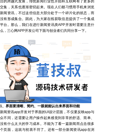
台的跨越式发展，传统新闻行业也开始和互联网有了更多的
交集，关系也逐渐密切起来。现在人们都习惯用手机来浏览
新闻资讯，不过这些信息大部分处于一个碎片化的状态，而
没有形成集合。因此，为大家在线获取信息提供了一个集成
平台。那么，我们在进行新闻资讯类APP开发时需要注意什
么，三心网APP开发公司下面与创业者们共同分享一下。
1、界面要清晰、简约、一眼就能认出来界面和功能
新闻资讯app开发对于界面的UI设计层面，不仅要反映app与
众不同，还需要让用户操作起来感觉到非常的舒适、简单、
没有什么太大的学习成本。不能为了看一篇新闻而点击很多
个页面，这就与初衷不符了。还有一部分新闻资讯app在浏