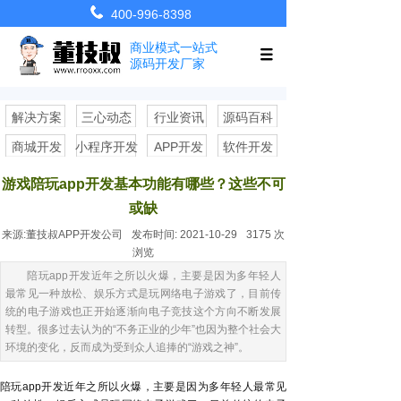
400-996-8398
商业模式一站式
源码开发厂家
解决方案
三心动态
行业资讯
源码百科
商城开发
小程序开发
APP开发
软件开发
游戏陪玩app开发基本功能有哪些？这些不可
或缺
来源:
董技叔APP开发公司
发布时间:
2021-10-29
3175
次
浏览
陪玩app开发近年之所以火爆，主要是因为多年轻人
最常见一种放松、娱乐方式是玩网络电子游戏了，目前传
统的电子游戏也正开始逐渐向电子竞技这个方向不断发展
转型。很多过去认为的“不务正业的少年”也因为整个社会大
环境的变化，反而成为受到众人追捧的“游戏之神”。
陪玩app开发近年之所以火爆，主要是因为多年轻人最常见