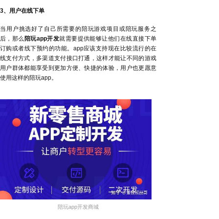
3、用户在线下单
当用户挑选好了自己所需要的陪玩游戏项目或陪玩服务之
后，那么
陪玩app开发
就需要提供能够让他们在线直接下单
订购或者线下预约的功能。app应该支持现在比较流行的在
线支付方式，多渠道支付接口打通，这样才能让不同的游戏
用户群体都能享受到更加方便、快捷的体验，用户也更愿意
使用这样的陪玩app。
陪玩app开发商城