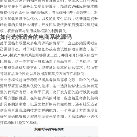
前端技术对用户购物体验有着直接影响，响应式设计可保障
网站能在不同设备上实现良好展示，渐进式Web应用技术能
够提供接近原生应用的流畅感，与后端API进行高效交互、对
页面加载速度予以优化，以及简化支付流程，这些都是提升
转化率的关键技术细节，开发团队要依据项目预算和预期规
模，权衡自研与采用成熟框架的利弊得失。
如何选择适合的电商系统源码
处于面临市场里众多电商源码的情形下，企业必须要明晰自
己需要什么。对于刚开始创办或者尝试性的项目而言，基于
SAAS模式产生的系统能够迅速上线，并且刚开始投入的成本
比较低。这一类方案一般都涵盖了商品管理、订单处理、支
付集成等基础功能方面，能够满足基本的运营需求，然而有
可能在品牌个性化以及数据深度掌控方面存在着限制。
当业务模式趋向于稳定或者具备特殊需求之际，独立的成品
源码部署变成更具优势的选择，这一选择能够让企业持有完
整的代码所有权，有利于开展二次开发方面的施行以及功能
扩展方面的推进。在评估源码的时候，应当着重考察其架构
所具备的清晰度，以及文档所拥有的完整性，还有社区或者
供应商所展现出的技术支撑的能力。一个在设计方面表现良
好的源码能够极大程度地缩短开发周期，为后续的商业迭代
打造稳固且坚实的基础。