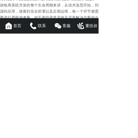
就电商系统开发的整个生命周期来讲，从技术选型开始，到
源码应用，接着到安全部署以及后期运维，每一个环节都需
要进行周密地考量。对于那些寻求高效且可靠解决方案的企
业而言，跟具备深厚技术积累以及丰富实战经验的团队展开
首页
联系
客服
董技叔
合作是非常重要的。在相关软件技术开发的领域当中，源码
驿站
软件开发
公司依靠其多语言技术联盟以及全面的服务体
系，能够给客户提供从源码一直到运营的全链路支持，从而
助力企业快速构建并且稳健运营自身的电商平台。
上一篇：
小程序开发如何选择靠......
下一篇：
社区团购小程序源码开......
APP开发定制资讯
汇聚APP开发模式解析，助您打造产业链闭环
秒杀拼购系统开发实现方案详解
2026-08-07
秒杀拼购模式系统开发怎么实现源......