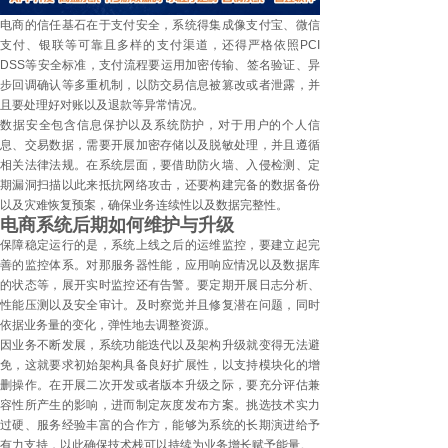
电商的信任基石在于支付安全，系统得集成像支付宝、微信
支付、银联等可靠且多样的支付渠道，还得严格依照PCI
DSS等安全标准，支付流程要运用加密传输、签名验证、异
步回调确认等多重机制，以防交易信息被篡改或者泄露，并
且要处理好对账以及退款等异常情况。
数据安全包含信息保护以及系统防护，对于用户的个人信
息、交易数据，需要开展加密存储以及脱敏处理，并且遵循
相关法律法规。在系统层面，要借助防火墙、入侵检测、定
期漏洞扫描以此来抵抗网络攻击，还要构建完备的数据备份
以及灾难恢复预案，确保业务连续性以及数据完整性。
电商系统后期如何维护与升级
保障稳定运行的是，系统上线之后的运维监控，要建立起完
善的监控体系。对那服务器性能，应用响应情况以及数据库
的状态等，展开实时监控还有告警。要定期开展日志分析、
性能压测以及安全审计。及时察觉并且修复潜在问题，同时
依据业务量的变化，弹性地去调整资源。
因业务不断发展，系统功能迭代以及架构升级就变得无法避
免，这就要求初始架构具备良好扩展性，以支持模块化的增
删操作。在开展二次开发或者版本升级之际，要充分评估兼
容性所产生的影响，进而制定灰度发布方案。挑选技术实力
过硬、服务经验丰富的合作方，能够为系统的长期演进给予
有力支持，以此确保技术栈可以持续为业务增长赋予能量。