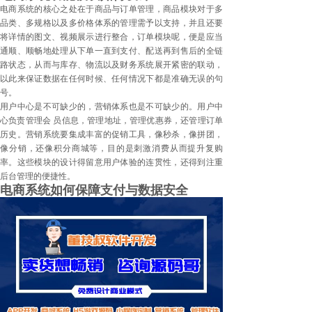
电商系统的核心之处在于商品与订单管理，商品模块对于多
品类、多规格以及多价格体系的管理需予以支持，并且还要
将详情的图文、视频展示进行整合，订单模块呢，便是应当
通顺、顺畅地处理从下单一直到支付、配送再到售后的全链
路状态，从而与库存、物流以及财务系统展开紧密的联动，
以此来保证数据在任何时候、任何情况下都是准确无误的句
号。
用户中心是不可缺少的，营销体系也是不可缺少的。用户中
心负责管理会 员信息，管理地址，管理优惠券，还管理订单
历史。营销系统要集成丰富的促销工具，像秒杀，像拼团，
像分销，还像积分商城等，目的是刺激消费从而提升复购
率。这些模块的设计得留意用户体验的连贯性，还得到注重
后台管理的便捷性。
电商系统如何保障支付与数据安全