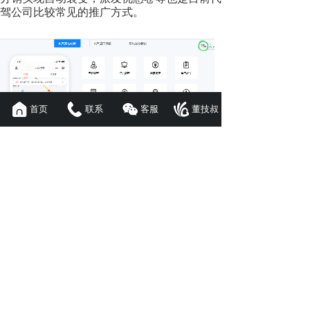
驾公司比较常见的推广方式。
首页
联系
客服
董技叔
代驾行业是创业者眼中的“香饽饽”，它的横空
出世，解决了市场里不规范且混乱的环境，让
更多人享受到“人、车、服务”为一体的舒适乘
车体验。相信在未来，会有越来越多的人寻求
代驾app开发
，为全国人民的出行安全提供保
障！